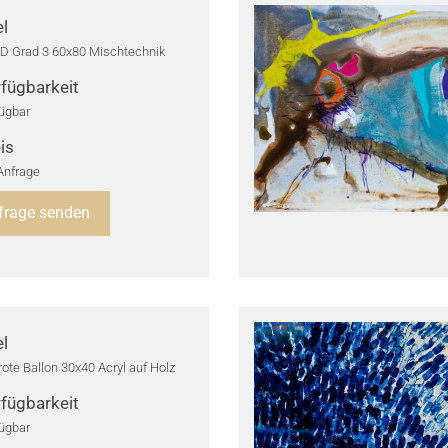
el
D Grad 3 60x80 Mischtechnik
fügbarkeit
ügbar
is
Anfrage
frage senden
el
rote Ballon 30x40 Acryl auf Holz
fügbarkeit
ügbar