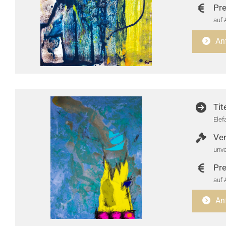
Pre
auf 
An
Tit
Elef
Ver
unve
Pre
auf 
An