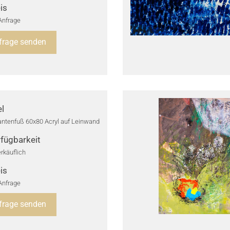
is
Anfrage
frage senden
el
antenfuß 60x80 Acryl auf Leinwand
fügbarkeit
rkäuflich
is
Anfrage
frage senden