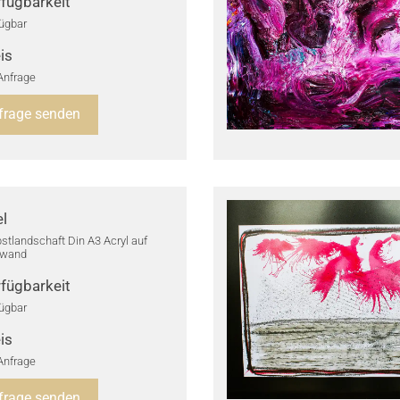
fügbarkeit
ügbar
is
Anfrage
frage senden
el
stlandschaft Din A3 Acryl auf
nwand
fügbarkeit
ügbar
is
Anfrage
frage senden