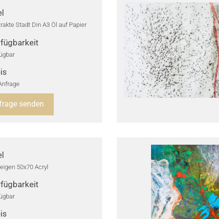
el
rakte Stadt Din A3 Öl auf Papier
fügbarkeit
ügbar
is
Anfrage
frage senden
el
eigen 50x70 Acryl
fügbarkeit
ügbar
is