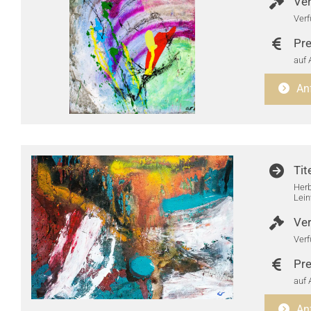
Ver
Verf
Pre
auf 
An
Tit
Herb
Lei
Ver
Verf
Pre
auf 
An