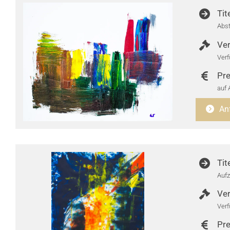
Tit
Abst
Ver
Verf
Pre
auf 
An
Tit
Aufz
Ver
Verf
Pre