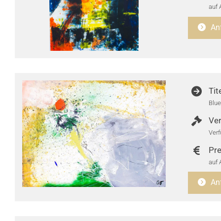
auf 
An
Tit
Blue
Ver
Verf
Pre
auf 
An