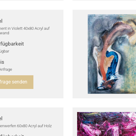
el
ent in Violett 40x80 Acryl auf
nwand
fügbarkeit
ügbar
is
Anfrage
frage senden
el
enwerfen 60x80 Acryl auf Holz