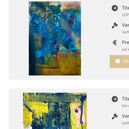
Tit
COP
Ver
Verf
Pre
auf 
An
Tit
Der 
Ver
Verf