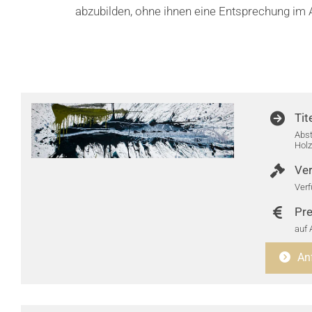
abzubilden, ohne ihnen eine Entsprechung im A
Tit
Abst
Hol
Ver
Verf
Pre
auf 
An