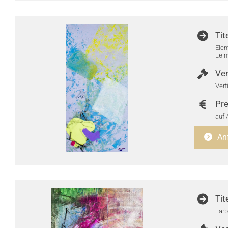
Tit
Elem
Lei
Ver
Verf
Pre
auf 
An
Tit
Farb